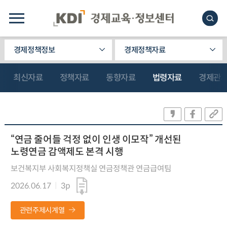
경제정책정보
경제정책자료
최신자료
정책자료
동향자료
법령자료
경제관
“연금 줄어들 걱정 없이 인생 이모작” 개선된
노령연금 감액제도 본격 시행
보건복지부 사회복지정책실 연금정책관 연금급여팀
2026.06.17
3p
관련주제시계열