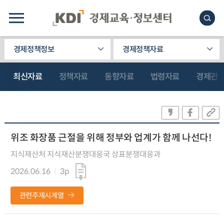
경제정책정보
경제정책자료
최신자료
정책자료
동향자료
법령자료
경제관
위조 화장품 근절을 위해 정부와 업계가 함께 나선다!
지식재산처 지식재산분쟁대응국 상표분쟁대응과
2026.06.16
3p
관련주제시계열