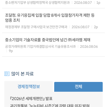
중소벤처기업부 상생협력정책국 상생협력지원과
2026.08.07
1p
조달청, 유기응집제 입찰 담합 8개사 입찰참가자격 제한 등
엄중 조치
재정경제부 조달청 구매사업국 보건안전구매과
2026.08.07
2p
중소기업의 기술자료를 중국법인에 넘긴 ㈜세라젬 제재
공정거래위원회 기업거래결합심사국 기술유용조사과
2026.08.06
9p
많이 본 자료
경제정책정보
전체
『2026년 세제개편안』 발표
과기정통부, ‘누누티비 시즌2’에 강력 대응 의지 밝혀