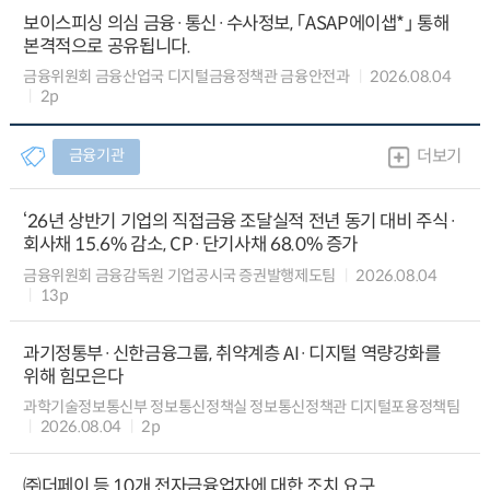
보이스피싱 의심 금융·통신·수사정보, 「ASAP에이샙*」 통해
본격적으로 공유됩니다.
금융위원회 금융산업국 디지털금융정책관 금융안전과
2026.08.04
2p
금융기관
더보기
‘26년 상반기 기업의 직접금융 조달실적 전년 동기 대비 주식·
회사채 15.6% 감소, CP·단기사채 68.0% 증가
금융위원회 금융감독원 기업공시국 증권발행제도팀
2026.08.04
13p
과기정통부·신한금융그룹, 취약계층 AI·디지털 역량강화를
위해 힘모은다
과학기술정보통신부 정보통신정책실 정보통신정책관 디지털포용정책팀
2026.08.04
2p
㈜더페이 등 10개 전자금융업자에 대한 조치 요구