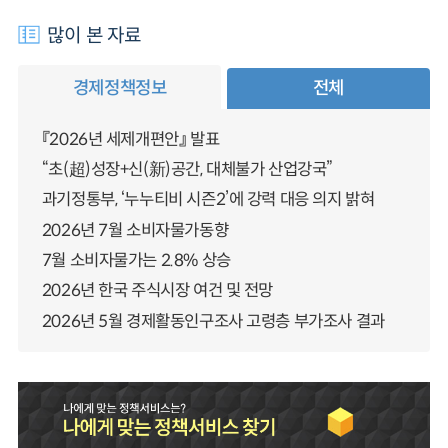
많이 본 자료
경제정책정보
전체
『2026년 세제개편안』 발표
“초(超)성장+신(新)공간, 대체불가 산업강국”
과기정통부, ‘누누티비 시즌2’에 강력 대응 의지 밝혀
2026년 7월 소비자물가동향
7월 소비자물가는 2.8% 상승
2026년 한국 주식시장 여건 및 전망
2026년 5월 경제활동인구조사 고령층 부가조사 결과