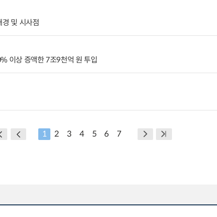
배경 및 시사점
% 이상 증액한 7조9천억 원 투입
1
2
3
4
5
6
7