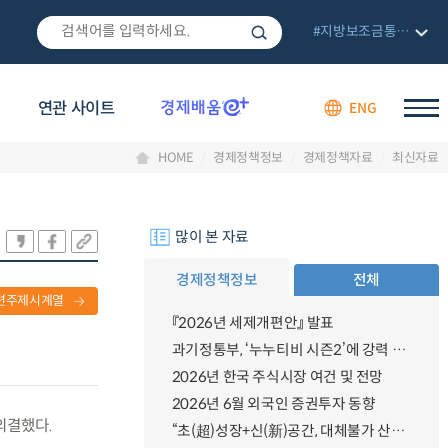
#지방보조금통합관리망
연관 사이트
ENG
HOME
경제정책정보
경제정책자료
최신자료
많이 본 자료
경제정책정보
전체
련주제시계열
『2026년 세제개편안』 발표
과기정통부, ‘누누티비 시즌2’에 강력 대응 의지 밝혀
2026년 한국 주식시장 여건 및 전망
2026년 6월 외국인 증권투자 동향
의결했다.
“초(超)성장+신(新)공간, 대체불가 산업강국”