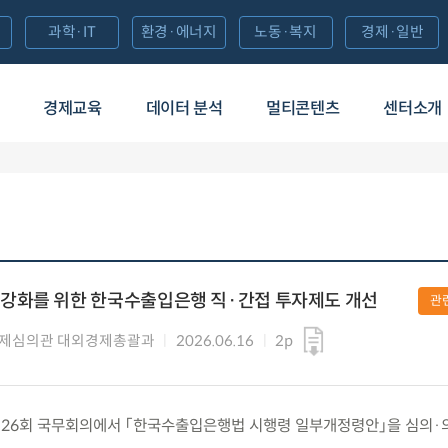
과학·IT
환경·에너지
노동·복지
경제·일반
경제교육
데이터 분석
멀티콘텐츠
센터소개
강화를 위한 한국수출입은행 직·간접 투자제도 개선
관
경제심의관 대외경제총괄과
2026.06.16
2p
화) 제26회 국무회의에서 「한국수출입은행법 시행령 일부개정령안」을 심의·