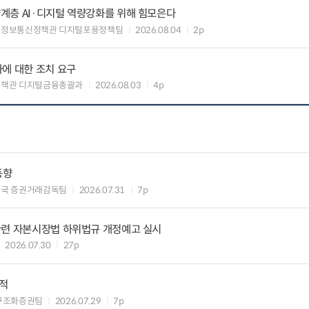
계층 AI·디지털 역량강화를 위해 힘모은다
 정보통신정책관 디지털포용정책팀
2026.08.04
2p
에 대한 조치 요구
정책관 디지털금융총괄과
2026.08.03
4p
동향
독국 증권거래감독팀
2026.07.31
7p
관련 자본시장법 하위법규 개정예고 실시
2026.07.30
27p
실적
구조화증권팀
2026.07.29
7p