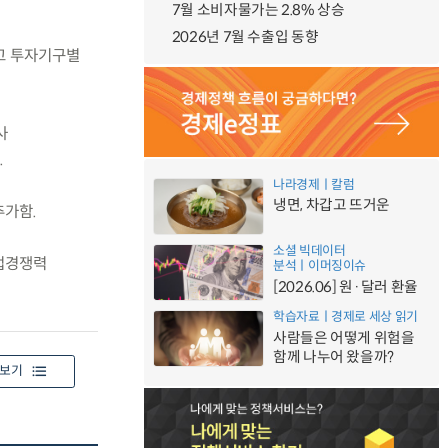
7월 소비자물가는 2.8% 상승
2026년 7월 수출입 동향
고 투자기구별
사
.
나라경제ㅣ칼럼
냉면, 차갑고 뜨거운
추가함.
소셜 빅데이터
업경쟁력
분석ㅣ이머징이슈
[2026.06] 원·달러 환율
학습자료ㅣ경제로 세상 읽기
사람들은 어떻게 위험을
함께 나누어 왔을까?
보기