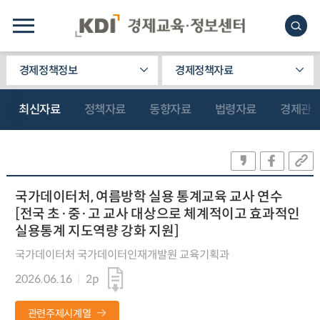
경제정책정보
경제정책자료
최신자료
정책자료
동향자료
법령자료
경제관
국가데이터처, 여름방학 실용 통계교육 교사 연수
[전국 초·중·고 교사 대상으로 체계적이고 효과적인
실용통계 지도역량 강화 지원]
국가데이터처 국가데이터인재개발원 교육기획과
2026.06.16
2p
관련주제시계열