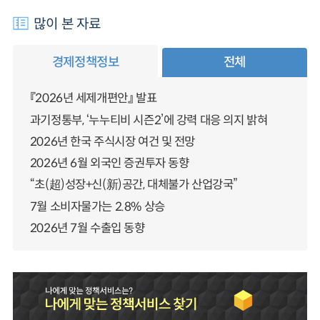
많이 본 자료
경제정책정보
전체
『2026년 세제개편안』 발표
과기정통부, ‘누누티비 시즌2’에 강력 대응 의지 밝혀
2026년 한국 주식시장 여건 및 전망
2026년 6월 외국인 증권투자 동향
“초(超)성장+신(新)공간, 대체불가 산업강국”
7월 소비자물가는 2.8% 상승
2026년 7월 수출입 동향