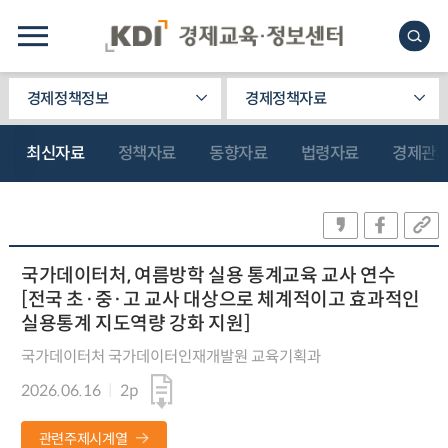
경제정책정보
경제정책자료
최신자료
정책자료
동향자료
법령자료
경제관
국가데이터처, 여름방학 실용 통계교육 교사 연수
[전국 초·중·고 교사 대상으로 체계적이고 효과적인
실용통계 지도역량 강화 지원]
국가데이터처 국가데이터인재개발원 교육기획과
2026.06.16
2p
관련주제시계열