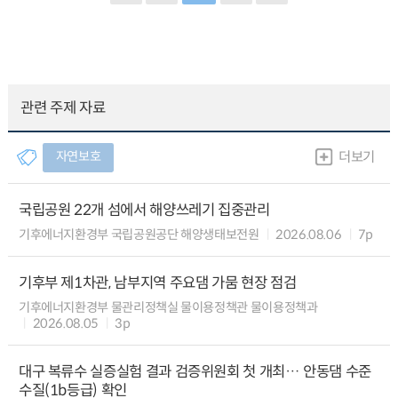
관련 주제 자료
자연보호
더보기
국립공원 22개 섬에서 해양쓰레기 집중관리
기후에너지환경부 국립공원공단 해양생태보전원
2026.08.06
7p
기후부 제1차관, 남부지역 주요댐 가뭄 현장 점검
기후에너지환경부 물관리정책실 물이용정책관 물이용정책과
2026.08.05
3p
대구 복류수 실증실험 결과 검증위원회 첫 개최… 안동댐 수준
수질(1b등급) 확인