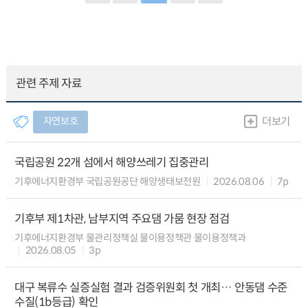
관련 주제 자료
자연보호
더보기
국립공원 22개 섬에서 해양쓰레기 집중관리
기후에너지환경부 국립공원공단 해양생태보전원
2026.08.06
7p
기후부 제1차관, 남부지역 주요댐 가뭄 현장 점검
기후에너지환경부 물관리정책실 물이용정책관 물이용정책과
2026.08.05
3p
대구 복류수 실증실험 결과 검증위원회 첫 개최… 안동댐 수준
수질(1b등급) 확인