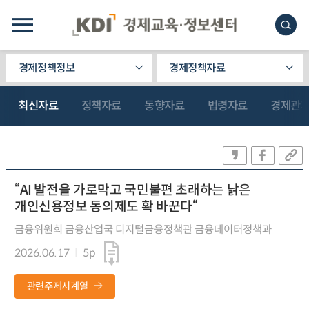
경제정책정보
경제정책자료
최신자료
정책자료
동향자료
법령자료
경제관
“AI 발전을 가로막고 국민불편 초래하는 낡은
개인신용정보 동의제도 확 바꾼다“
금융위원회 금융산업국 디지털금융정책관 금융데이터정책과
2026.06.17
5p
관련주제시계열