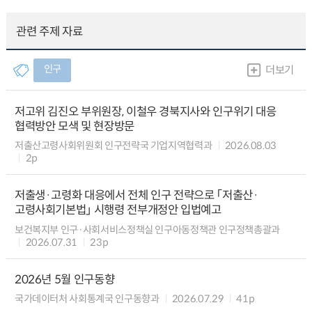
관련 주제 자료
인구
더보기
저고위 김진오 부위원장, 이철우 경북지사와 인구위기 대응
협력방안 모색 및 현장방문
저출산고령사회위원회 인구전략국 기업지역협력과
2026.08.03
2p
저출생·고령화 대응에서 전체 인구 전략으로 「저출산·
고령사회기본법」 시행령 전부개정안 입법예고
보건복지부 인구·사회서비스정책실 인구아동정책관 인구정책총괄과
2026.07.31
23p
2026년 5월 인구동향
국가데이터처 사회통계국 인구동향과
2026.07.29
41p