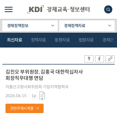
경제정책정보
경제정책자료
최신자료
정책자료
동향자료
법령자료
경제관
김진오 부위원장, 김홍국 대한적십자사
회장직무대행 면담
저출산고령사회위원회 기업지역협력과
2026.06.15
1p
관련주제시계열