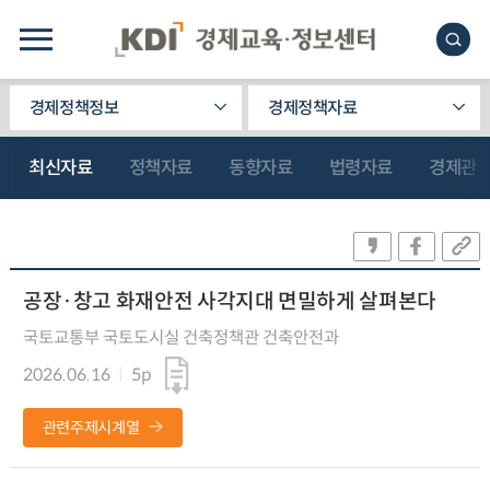
경제정책정보
경제정책자료
최신자료
정책자료
동향자료
법령자료
경제관
공장·창고 화재안전 사각지대 면밀하게 살펴본다
국토교통부 국토도시실 건축정책관 건축안전과
2026.06.16
5p
관련주제시계열