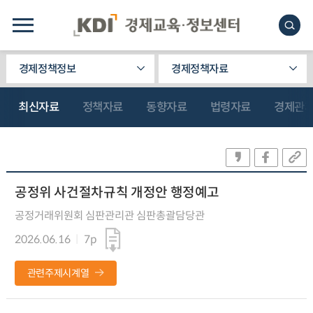
경제정책정보
경제정책자료
최신자료
정책자료
동향자료
법령자료
경제관
공정위 사건절차규칙 개정안 행정예고
공정거래위원회 심판관리관 심판총괄담당관
2026.06.16
7p
관련주제시계열