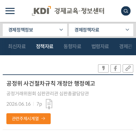
경제정책정보
경제정책자료
최신자료
정책자료
동향자료
법령자료
경제관
공정위 사건절차규칙 개정안 행정예고
공정거래위원회 심판관리관 심판총괄담당관
2026.06.16
7p
관련주제시계열