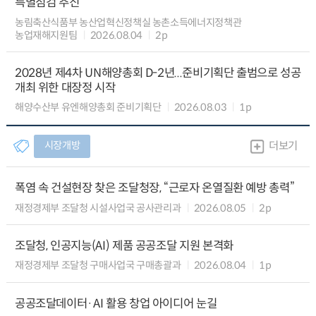
특별점검 추진
농림축산식품부 농산업혁신정책실 농촌소득에너지정책관
농업재해지원팀
2026.08.04
2p
2028년 제4차 UN해양총회 D-2년...준비기획단 출범으로 성공
개최 위한 대장정 시작
해양수산부 유엔해양총회 준비기획단
2026.08.03
1p
시장개방
더보기
폭염 속 건설현장 찾은 조달청장, “근로자 온열질환 예방 총력”
재정경제부 조달청 시설사업국 공사관리과
2026.08.05
2p
조달청, 인공지능(AI) 제품 공공조달 지원 본격화
재정경제부 조달청 구매사업국 구매총괄과
2026.08.04
1p
공공조달데이터·AI 활용 창업 아이디어 눈길