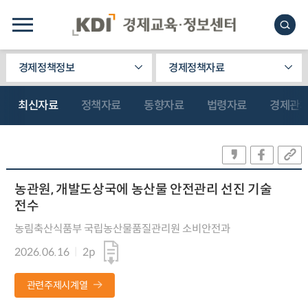
경제정책정보
경제정책자료
최신자료
정책자료
동향자료
법령자료
경제관
농관원, 개발도상국에 농산물 안전관리 선진 기술
전수
농림축산식품부 국립농산물품질관리원 소비안전과
2026.06.16
2p
관련주제시계열