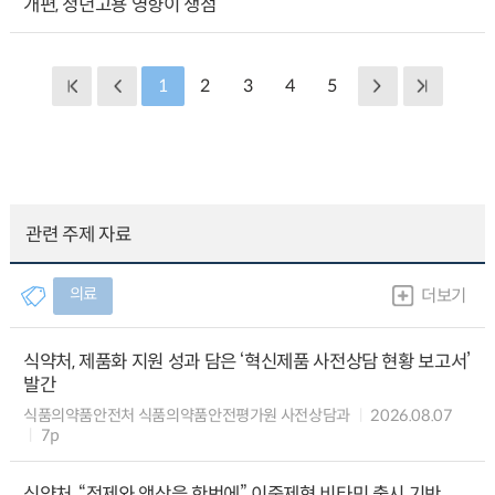
개편, 청년고용 영향이 쟁점
1
2
3
4
5
관련 주제 자료
의료
더보기
식약처, 제품화 지원 성과 담은 ‘혁신제품 사전상담 현황 보고서’
발간
식품의약품안전처 식품의약품안전평가원 사전상담과
2026.08.07
7p
식약처, “정제와 액상을 한번에” 이중제형 비타민 출시 기반