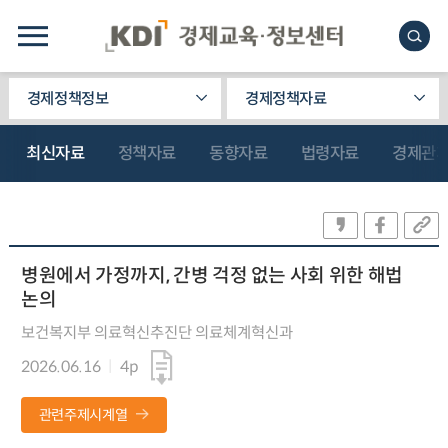
경제정책정보
경제정책자료
최신자료
정책자료
동향자료
법령자료
경제관
병원에서 가정까지, 간병 걱정 없는 사회 위한 해법
논의
보건복지부 의료혁신추진단 의료체계혁신과
2026.06.16
4p
관련주제시계열