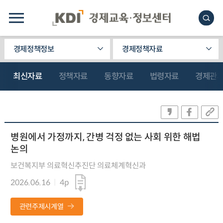
경제정책정보
경제정책자료
최신자료
정책자료
동향자료
법령자료
경제관
병원에서 가정까지, 간병 걱정 없는 사회 위한 해법
논의
보건복지부 의료혁신추진단 의료체계혁신과
2026.06.16
4p
관련주제시계열