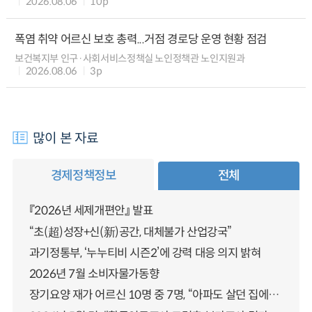
2026.08.06
10p
폭염 취약 어르신 보호 총력...거점 경로당 운영 현황 점검
보건복지부 인구·사회서비스정책실 노인정책관 노인지원과
2026.08.06
3p
많이 본 자료
경제정책정보
전체
『2026년 세제개편안』 발표
“초(超)성장+신(新)공간, 대체불가 산업강국”
과기정통부, ‘누누티비 시즌2’에 강력 대응 의지 밝혀
2026년 7월 소비자물가동향
장기요양 재가 어르신 10명 중 7명, “아파도 살던 집에서 살겠다” 「2025년 장기요양실태조사」 결과 발표