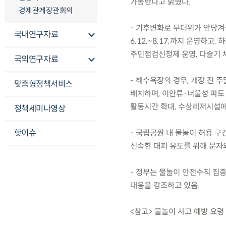
가동한다고 밝혔다.
경제관계장관회의
- 기후변화로 무더위가 앞당겨
국내연구자료
6.12.~8.17.까지 운영하
주민점검신청제 운영, 다슬기 채
국외연구자료
- 해수욕장의 경우, 개장 전 
맞춤형정책서비스
배치하며, 이안류·너울성 파도
활동시간 확대, 수상레저시설에
정책세미나영상
핫이슈
- 국립공원 내 물놀이 허용 구
신속한 대피 유도를 위해 문자
- 정부는 물놀이 안전수칙 집중
대응을 강조하고 있음.
<참고> 물놀이 사고 예방 요령