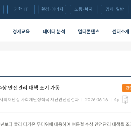
과학·IT
환경·에너지
노동·복지
경제·일반
경제교육
데이터 분석
멀티콘텐츠
센터소개
수상 안전관리 대책 조기 가동
관
 사회재난실 사회재난정책국 재난안전점검과
2026.06.16
4p
화) 예년보다 빨리 다가온 무더위에 대응하여 여름철 수상 안전관리 대책을 조