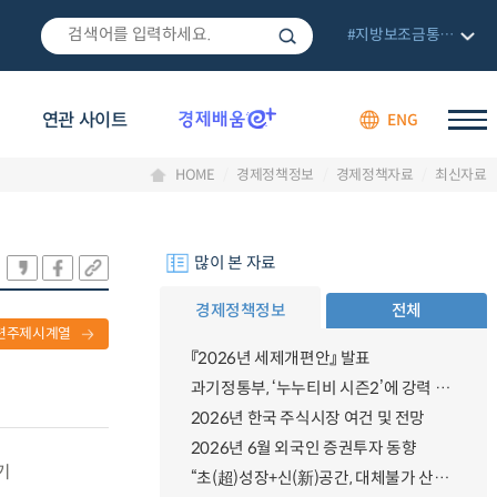
#지방보조금통합관리망
연관 사이트
ENG
HOME
경제정책정보
경제정책자료
최신자료
많이 본 자료
경제정책정보
전체
련주제시계열
『2026년 세제개편안』 발표
과기정통부, ‘누누티비 시즌2’에 강력 대응 의지 밝혀
2026년 한국 주식시장 여건 및 전망
2026년 6월 외국인 증권투자 동향
기
“초(超)성장+신(新)공간, 대체불가 산업강국”