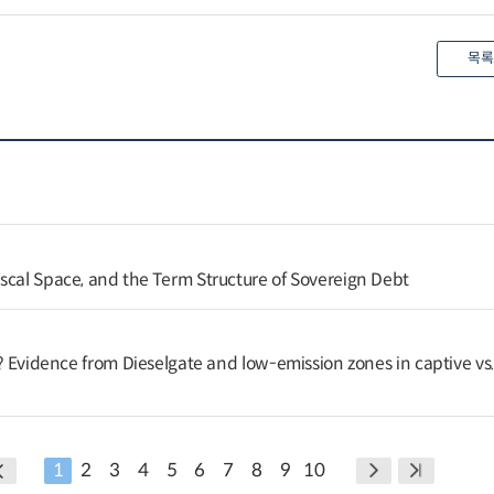
목록
scal Space, and the Term Structure of Sovereign Debt
k? Evidence from Dieselgate and low-emission zones in captive vs
1
2
3
4
5
6
7
8
9
10