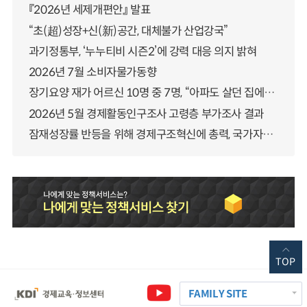
『2026년 세제개편안』 발표
“초(超)성장+신(新)공간, 대체불가 산업강국”
과기정통부, ‘누누티비 시즌2’에 강력 대응 의지 밝혀
2026년 7월 소비자물가동향
장기요양 재가 어르신 10명 중 7명, “아파도 살던 집에서 살겠다” 「2025년 장기요양실태조사」 결과 발표
2026년 5월 경제활동인구조사 고령층 부가조사 결과
잠재성장률 반등을 위해 경제구조혁신에 총력, 국가자산 관리체계 대전환
TOP
FAMILY SITE