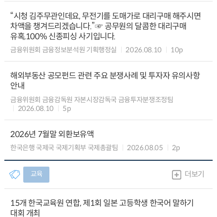
“시청 김주무관인데요, 무전기를 도매가로 대리구매 해주시면
차액을 챙겨드리겠습니다.”☞ 공무원의 달콤한 대리구매
유혹,100% 신종피싱 사기입니다.
금융위원회 금융정보분석원 기획행정실
2026.08.10
10p
해외부동산 공모펀드 관련 주요 분쟁사례 및 투자자 유의사항
안내
금융위원회 금융감독원 자본시장감독국 금융투자분쟁조정팀
2026.08.10
5p
2026년 7월말 외환보유액
한국은행 국제국 국제기획부 국제총괄팀
2026.08.05
2p
교육
더보기
15개 한국교육원 연합, 제1회 일본 고등학생 한국어 말하기
대회 개최