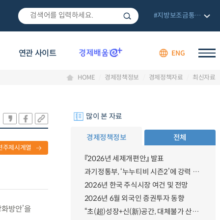
#지방보조금통합관리망
연관 사이트
ENG
HOME
경제정책정보
경제정책자료
최신자료
많이 본 자료
경제정책정보
전체
련주제시계열
『2026년 세제개편안』 발표
과기정통부, ‘누누티비 시즌2’에 강력 대응 의지 밝혀
2026년 한국 주식시장 여건 및 전망
2026년 6월 외국인 증권투자 동향
강화방안’을
“초(超)성장+신(新)공간, 대체불가 산업강국”