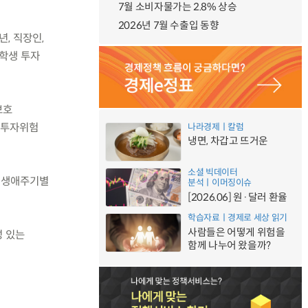
7월 소비자물가는 2.8% 상승
2026년 7월 수출입 동향
, 직장인,
대학생 투자
보호
의 투자위험
나라경제ㅣ칼럼
냉면, 차갑고 뜨거운
소셜 빅데이터
은 생애주기별
분석ㅣ이머징이슈
[2026.06] 원·달러 환율
학습자료ㅣ경제로 세상 읽기
사람들은 어떻게 위험을
성 있는
함께 나누어 왔을까?