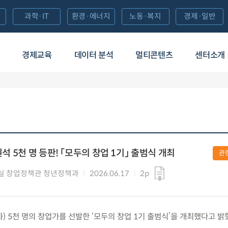
과학·IT
환경·에너지
노동·복지
경제·일반
경제교육
데이터 분석
멀티콘텐츠
센터소개
원석 5천 명 등판! 「모두의 창업 1기」 출범식 개최
관
실 창업정책관 청년정책과
2026.06.17
2p
(화) 5천 명의 창업가를 선발한 ‘모두의 창업 1기 출범식’을 개최했다고 밝