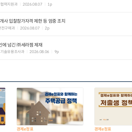
생협력지원과
2026.08.07
1p
8개사 입찰참가자격 제한 등 엄중 조치
안전구매과
2026.08.07
2p
인에 넘긴 ㈜세라젬 제재
 기술유용조사과
2026.08.06
9p
경제e정표
경제e정표