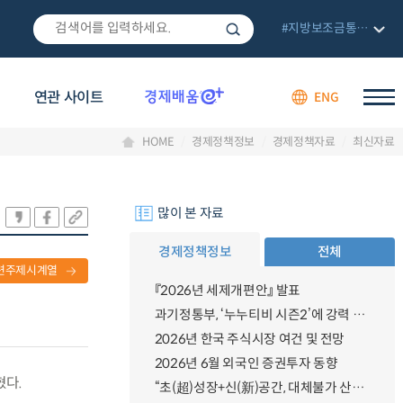
#지방보조금통합관리망
연관 사이트
ENG
HOME
경제정책정보
경제정책자료
최신자료
많이 본 자료
경제정책정보
전체
련주제시계열
『2026년 세제개편안』 발표
과기정통부, ‘누누티비 시즌2’에 강력 대응 의지 밝혀
2026년 한국 주식시장 여건 및 전망
2026년 6월 외국인 증권투자 동향
혔다.
“초(超)성장+신(新)공간, 대체불가 산업강국”