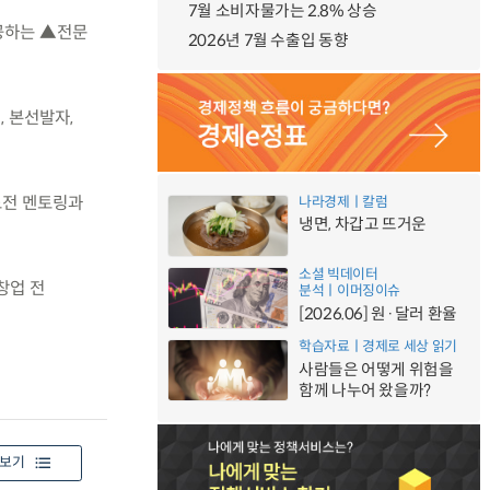
7월 소비자물가는 2.8% 상승
제공하는 ▲전문
2026년 7월 수출입 동향
, 본선발자,
도전 멘토링과
나라경제ㅣ칼럼
냉면, 차갑고 뜨거운
소셜 빅데이터
창업 전
분석ㅣ이머징이슈
[2026.06] 원·달러 환율
학습자료ㅣ경제로 세상 읽기
사람들은 어떻게 위험을
함께 나누어 왔을까?
보기