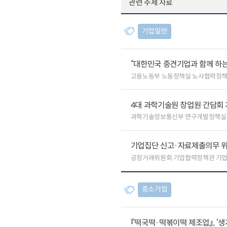
관련 주제 자료
기업일반
“대한민국 중견기업과 함께 하는
고용노동부 노동정책실 노사협력정
4대 과학기술원 창업원 간담회
과학기술정보통신부 연구개발정책실
기업집단 신고·자료제출의무 
공정거래위원회 기업협력정책관 기
중소기업
『떡국떡·떡볶이떡 제조업』, ‘