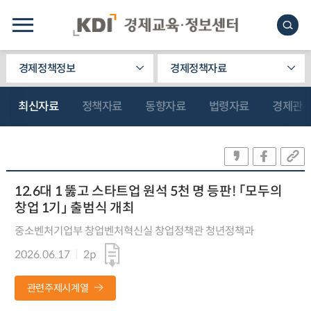
경제정책정보
경제정책자료
최신자료
정책자료
동향자료
법령자료
경제관
12.6대 1 뚫고 스타트업 원석 5천 명 등판! 「모두의
창업 1기」 출범식 개최
중소벤처기업부 창업벤처혁신실 창업정책관 청년정책과
2026.06.17
2p
관련주제시계열