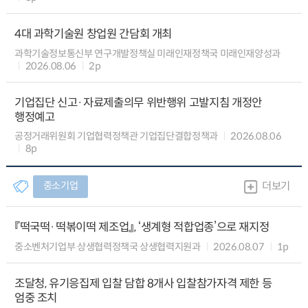
4대 과학기술원 창업원 간담회 개최
과학기술정보통신부 연구개발정책실 미래인재정책국 미래인재양성과
2026.08.06
2p
기업집단 신고·자료제출의무 위반행위 고발지침 개정안
행정예고
공정거래위원회 기업협력정책관 기업집단결합정책과
2026.08.06
8p
중소기업
더보기
『떡국떡·떡볶이떡 제조업』, ‘생계형 적합업종’으로 재지정
중소벤처기업부 상생협력정책국 상생협력지원과
2026.08.07
1p
조달청, 유기응집제 입찰 담합 8개사 입찰참가자격 제한 등
엄중 조치