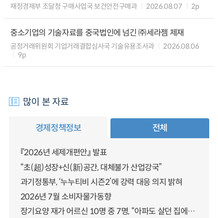
재정경제부 조달청 구매사업국 보건안전구매과
2026.08.07
2p
중소기업의 기술자료를 중국법인에 넘긴 ㈜세라젬 제재
공정거래위원회 기업거래결합심사국 기술유용조사과
2026.08.06
9p
많이 본 자료
경제정책정보
전체
『2026년 세제개편안』 발표
“초(超)성장+신(新)공간, 대체불가 산업강국”
과기정통부, ‘누누티비 시즌2’에 강력 대응 의지 밝혀
2026년 7월 소비자물가동향
장기요양 재가 어르신 10명 중 7명, “아파도 살던 집에서 살겠다” 「2025년 장기요양실태조사」 결과 발표