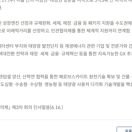
)~6.17.(수) 이틀 간의 서남권·대경권 방문을 시작으로 5극3특 전 지역의
.
린 성장엔진 선정과 규제완화, 세제, 재정·금융 등 패키지 지원을 수도권
로 미래먹거리를 선정하고, 민관협의체를 통한 체계적 지원까지 연계함.
데이터센터 부지와 태양광 발전단지 등 재생에너지 관련 기업 및 전문가와 
색대전환 전략과 재정·세제·금융·규제혁신 등을 통한 지속가능한 GX 
 텐덤셀 양산, 산학연 협력을 통한 페로브스카이트 원천기술 확보 및 건물
, 도심형·수송형·수상형·영농형 등 태양광 사용처 다각화 기술개발을 핵
체」 제3차 회의 인사말씀(6.16.)
목록