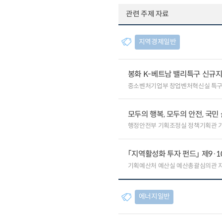
관련 주제 자료
지역경제일반
봉화 K-베트남 밸리특구 신규
중소벤처기업부 창업벤처혁신실 특
모두의 행복, 모두의 안전, 국민
행정안전부 기획조정실 정책기획관 
「지역활성화 투자 펀드」 제9·
기획예산처 예산실 예산총괄심의관 
에너지일반