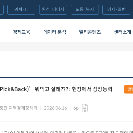
과학·IT
환경·에너지
노동·복지
경제·일반
경제교육
데이터 분석
멀티콘텐츠
센터소개
ick&Back)’ - 뭐먹고 살래??? : 현장에서 성장동력
관
정관 지역경제정책과
2026.06.16
6p