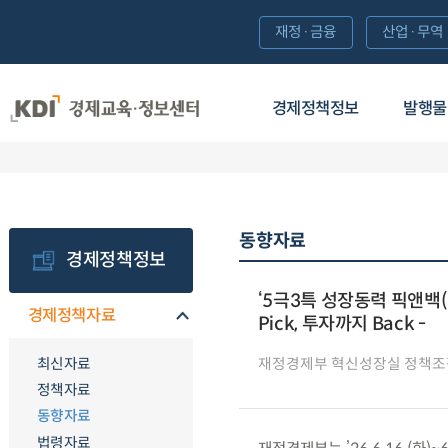
재정·금융
산업·무역
경제정책정보
발행물
동향자료
경제정책정보
‘5극3특 성장동력 픽앤백(P
경제정책자료
Pick, 투자까지 Back -
최신자료
재정경제부 혁신성장실 정책조
정책자료
동향자료
법령자료