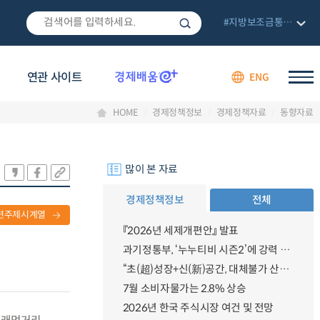
#지방보조금통합관리망
연관 사이트
ENG
HOME
경제정책정보
경제정책자료
동향자료
많이 본 자료
경제정책정보
전체
련주제시계열
『2026년 세제개편안』 발표
과기정통부, ‘누누티비 시즌2’에 강력 대응 의지 밝혀
“초(超)성장+신(新)공간, 대체불가 산업강국”
7월 소비자물가는 2.8% 상승
2026년 한국 주식시장 여건 및 전망