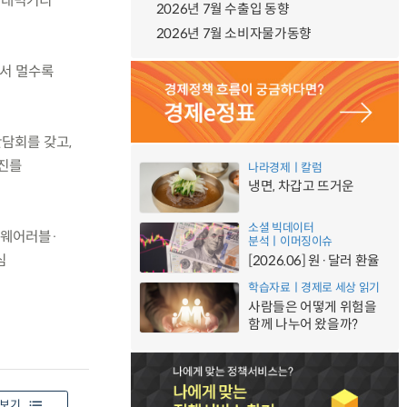
 미래먹거리
2026년 7월 수출입 동향
2026년 7월 소비자물가동향
에서 멀수록
간담회를 갖고,
추진를
나라경제ㅣ칼럼
냉면, 차갑고 뜨거운
소셜 빅데이터
·웨어러블·
분석ㅣ이머징이슈
심
[2026.06] 원·달러 환율
학습자료ㅣ경제로 세상 읽기
사람들은 어떻게 위험을
함께 나누어 왔을까?
보기