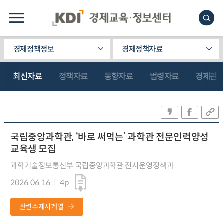
경제정책정보
경제정책자료
최신자료
정책자료
동향자료
법령자료
경제관
국립중앙과학관, ‘바로 써먹는’ 과학관 전문인력양성
교육생 모집
과학기술정보통신부 국립중앙과학관 전시운영정책과
2026.06.16
4p
관련주제시계열