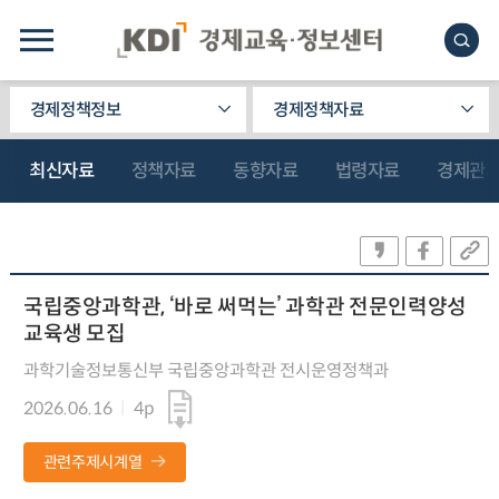
경제정책정보
경제정책자료
최신자료
정책자료
동향자료
법령자료
경제관
국립중앙과학관, ‘바로 써먹는’ 과학관 전문인력양성
교육생 모집
과학기술정보통신부 국립중앙과학관 전시운영정책과
2026.06.16
4p
관련주제시계열