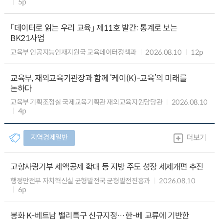
5p
「데이터로 읽는 우리 교육」 제11호 발간: 통계로 보는
BK21사업
교육부 인공지능인재지원국 교육데이터정책과
2026.08.10
12p
교육부, 재외교육기관장과 함께 ‘케이(K)-교육’의 미래를
논하다
교육부 기획조정실 국제교육기획관 재외교육지원담당관
2026.08.10
4p
지역경제일반
더보기
고향사랑기부 세액공제 확대 등 지방 주도 성장 세제개편 추진
행정안전부 자치혁신실 균형발전국 균형발전진흥과
2026.08.10
6p
봉화 K-베트남 밸리특구 신규지정…한-베 교류에 기반한