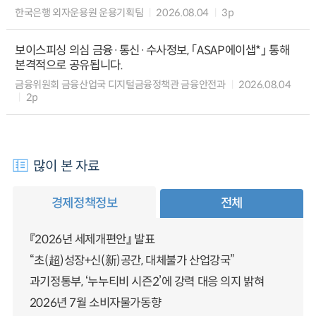
한국은행 외자운용원 운용기획팀
2026.08.04
3p
보이스피싱 의심 금융·통신·수사정보, 「ASAP에이샙*」 통해
본격적으로 공유됩니다.
금융위원회 금융산업국 디지털금융정책관 금융안전과
2026.08.04
2p
많이 본 자료
경제정책정보
전체
『2026년 세제개편안』 발표
“초(超)성장+신(新)공간, 대체불가 산업강국”
과기정통부, ‘누누티비 시즌2’에 강력 대응 의지 밝혀
2026년 7월 소비자물가동향