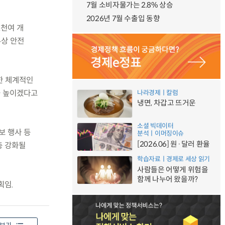
7월 소비자물가는 2.8% 상승
2026년 7월 수출입 동향
1천여 개
무상 안전
한 체계적인
을 높이겠다고
나라경제ㅣ칼럼
냉면, 차갑고 뜨거운
소셜 빅데이터
보 행사 등
분석ㅣ이머징이슈
[2026.06] 원·달러 환율
층 강화될
학습자료ㅣ경제로 세상 읽기
사람들은 어떻게 위험을
함께 나누어 왔을까?
획임.