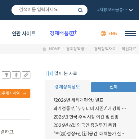
#지방보조금통합관리망
연관 사이트
ENG
HOME
경제정책정보
경제정책자료
최신자료
많이 본 자료
경제정책정보
전체
련주제시계열
『2026년 세제개편안』 발표
과기정통부, ‘누누티비 시즌2’에 강력 대응 의지 밝혀
2026년 한국 주식시장 여건 및 전망
2026년 6월 외국인 증권투자 동향
체결하고,
“초(超)성장+신(新)공간, 대체불가 산업강국”