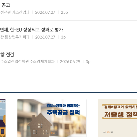
 공고
업정책관 가스산업과
2026.07.27
25p
 면제, 한-EU 정상외교 성과로 평가
무관 통상법무기획과
2026.07.27
3p
상황 점검
 수소열산업정책관 수소경제기획과
2026.06.29
3p