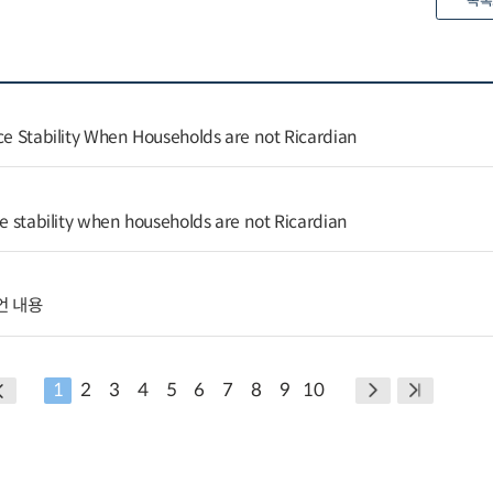
목록
ice Stability When Households are not Ricardian
ce stability when households are not Ricardian
언 내용
1
2
3
4
5
6
7
8
9
10