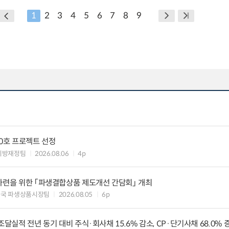
1
2
3
4
5
6
7
8
9
10호 프로젝트 선정
지방재정팀
2026.08.06
4p
마련을 위한 「파생결합상품 제도개선 간담회」 개최
독국 파생상품시장팀
2026.08.05
6p
조달실적 전년 동기 대비 주식·회사채 15.6% 감소, CP·단기사채 68.0% 