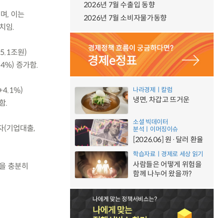
2026년 7월 수출입 동향
며, 이는
2026년 7월 소비자물가동향
수치임.
5.1조원)
.4%) 증가함.
4.1%)
나라경제ㅣ칼럼
냉면, 차갑고 뜨거운
함.
소셜 빅데이터
자(기업대출,
분석ㅣ이머징이슈
[2026.06] 원·달러 환율
학습자료ㅣ경제로 세상 읽기
사람들은 어떻게 위험을
임을 충분히
함께 나누어 왔을까?