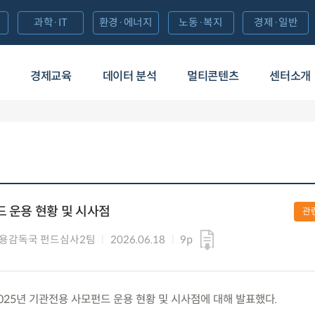
과학·IT
환경·에너지
노동·복지
경제·일반
경제교육
데이터 분석
멀티콘텐츠
센터소개
드 운용 현황 및 시사점
관
용감독국 펀드심사2팀
2026.06.18
9p
) 2025년 기관전용 사모펀드 운용 현황 및 시사점에 대해 발표했다.