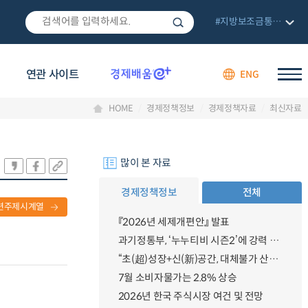
#지방보조금통합관리망
연관 사이트
ENG
HOME
경제정책정보
경제정책자료
최신자료
많이 본 자료
경제정책정보
전체
련주제시계열
『2026년 세제개편안』 발표
과기정통부, ‘누누티비 시즌2’에 강력 대응 의지 밝혀
“초(超)성장+신(新)공간, 대체불가 산업강국”
7월 소비자물가는 2.8% 상승
2026년 한국 주식시장 여건 및 전망