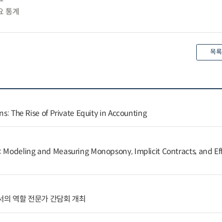
요 통계
목록
ns: The Rise of Private Equity in Accounting
: Modeling and Measuring Monopsony, Implicit Contracts, and Eff
의 역할 전문가 간담회 개최