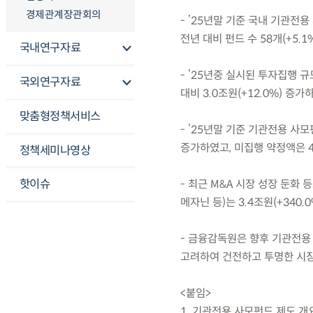
경제관계장관회의
- ’25년말 기준 국내 기관전용
전년 대비 펀드 수 58개(+5.1%
국내연구자료
- ’25년중 실시된 투자집행 규
국외연구자료
대비 3.0조원(+12.0%) 증가
맞춤형정책서비스
- ’25년말 기준 기관전용 사모
증가하였고, 미집행 약정액은 43
정책세미나영상
핫이슈
- 최근 M&A 시장 성장 둔화
메자닌 등)는 3.4조원(+340
- 금융감독원은 향후 기관전용
고려하여 건전하고 투명한 시장
<붙임>
1. 기관전용 사모펀드 제도 개