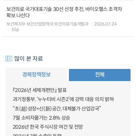
보건의료 국가대표기술 30선 선정 추진, 바이오헬스 초격차
확보 나선다
보건복지부 보건산업정책국 보건의료기술개발과
2026.07.24
10p
많이 본 자료
경제정책정보
전체
『2026년 세제개편안』 발표
과기정통부, ‘누누티비 시즌2’에 강력 대응 의지 밝혀
“초(超)성장+신(新)공간, 대체불가 산업강국”
7월 소비자물가는 2.8% 상승
2026년 한국 주식시장 여건 및 전망