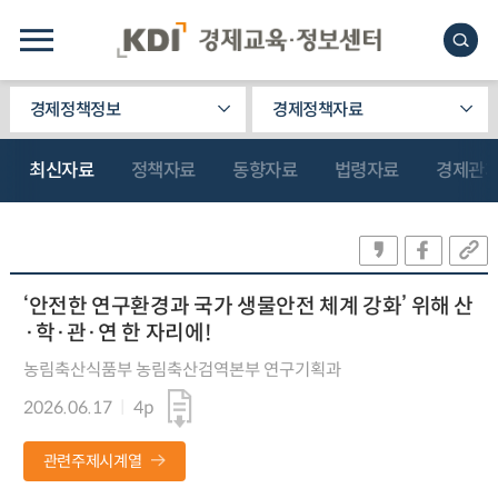
경제정책정보
경제정책자료
최신자료
정책자료
동향자료
법령자료
경제관
‘안전한 연구환경과 국가 생물안전 체계 강화’ 위해 산
·학·관·연 한 자리에!
농림축산식품부 농림축산검역본부 연구기획과
2026.06.17
4p
관련주제시계열