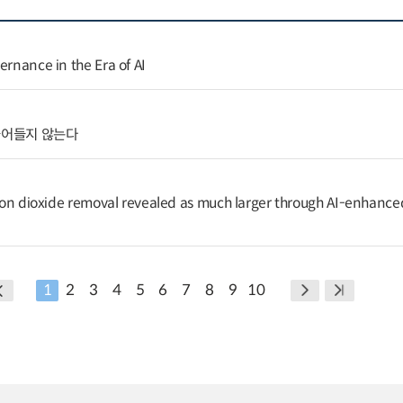
ernance in the Era of AI
줄어들지 않는다
arbon dioxide removal revealed as much larger through AI-enhance
1
2
3
4
5
6
7
8
9
10