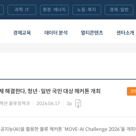
과학·IT
환경·에너지
노동·복지
경제·일반
경제교육
데이터 분석
멀티콘텐츠
센터소개
문제 해결한다, 청년·일반 국민 대상 해커톤 개최
관
책관 물류정책과
2026.06.17
3p
인공지능(AI)을 활용한 물류 해커톤 ‘MOVE-AI Challenge 2026’을 