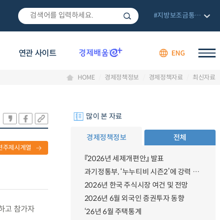
#지방보조금통합관리망
연관 사이트
ENG
HOME
경제정책정보
경제정책자료
최신자료
많이 본 자료
경제정책정보
전체
련주제시계열
『2026년 세제개편안』 발표
과기정통부, ‘누누티비 시즌2’에 강력 대응 의지 밝혀
2026년 한국 주식시장 여건 및 전망
2026년 6월 외국인 증권투자 동향
개최하고 참가자
‘26년 6월 주택통계