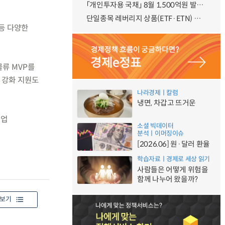
「개인투자용 국채」 8월 1,500억원 발행 예정
단일종목 레버리지 상품(ETF·ETN) 기본예탁금 강화 조기시행 방안 안내
 등 다양한
물류 MVP를
역량 강화 지원도
나라경제ㅣ칼럼
냉면, 차갑고 뜨거운
기업
소셜 빅데이터
분석ㅣ이머징이슈
[2026.06] 원·달러 환율
학습자료ㅣ경제로 세상 읽기
사람들은 어떻게 위험을
함께 나누어 왔을까?
보기