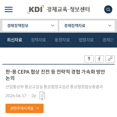
경제정책정보
경제정책자료
최신자료
정책자료
동향자료
법령자료
경제관
한-몽 CEPA 협상 진전 등 전략적 경협 가속화 방안
논의
산업통상부 통상교섭실 통상협정교섭관 통상협정협상총괄과
2026.06.17
2p
관련주제시계열