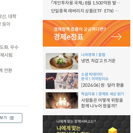
「개인투자용 국채」 8월 1,500억원 발행 예정
단일종목 레버리지 상품(ETF·ETN) 기본예탁금 강화 조기시행 방안 안내
산, 대학
성 등이
도화, 우수
 제시됨.
나라경제ㅣ칼럼
냉면, 차갑고 뜨거운
계 전환
소셜 빅데이터
분석ㅣ이머징이슈
[2026.06] 원·달러 환율
학습자료ㅣ경제로 세상 읽기
사람들은 어떻게 위험을
함께 나누어 왔을까?
보기