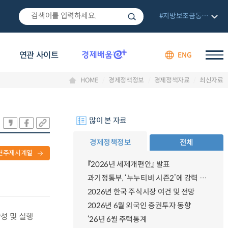
#지방보조금통합관리망
연관 사이트
ENG
HOME
경제정책정보
경제정책자료
최신자료
많이 본 자료
경제정책정보
전체
련주제시계열
『2026년 세제개편안』 발표
과기정통부, ‘누누티비 시즌2’에 강력 대응 의지 밝혀
2026년 한국 주식시장 여건 및 전망
2026년 6월 외국인 증권투자 동향
성 및 실행
‘26년 6월 주택통계