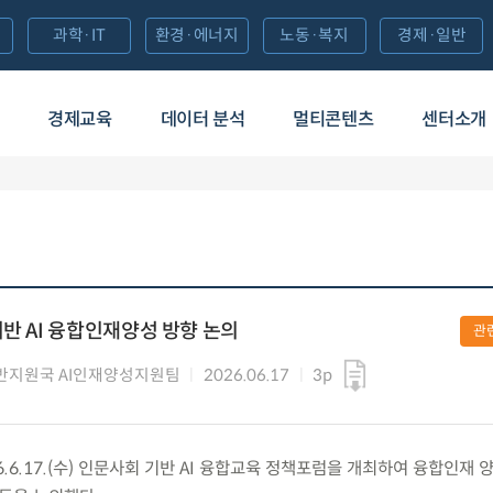
과학·IT
환경·에너지
노동·복지
경제·일반
경제교육
데이터 분석
멀티콘텐츠
센터소개
기반 AI 융합인재양성 방향 논의
관
반지원국 AI인재양성지원팀
2026.06.17
3p
6.17.(수) 인문사회 기반 AI 융합교육 정책포럼을 개최하여 융합인재 양