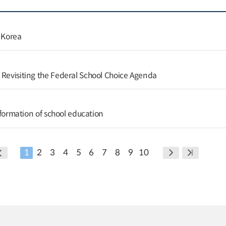
n Korea
 Revisiting the Federal School Choice Agenda
nsformation of school education
1
2
3
4
5
6
7
8
9
10