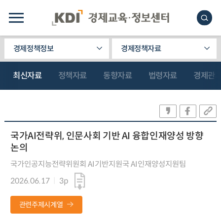
경제정책정보
경제정책자료
최신자료
정책자료
동향자료
법령자료
경제관
국가AI전략위, 인문사회 기반 AI 융합인재양성 방향
논의
국가인공지능전략위원회 AI기반지원국 AI인재양성지원팀
2026.06.17
3p
관련주제시계열