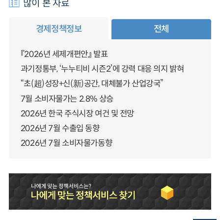
많이 본 자료
경제정책정보
전체
『2026년 세제개편안』 발표
과기정통부, ‘누누티비 시즌2’에 강력 대응 의지 밝혀
“초(超)성장+신(新)공간, 대체불가 산업강국”
7월 소비자물가는 2.8% 상승
2026년 한국 주식시장 여건 및 전망
2026년 7월 수출입 동향
2026년 7월 소비자물가동향