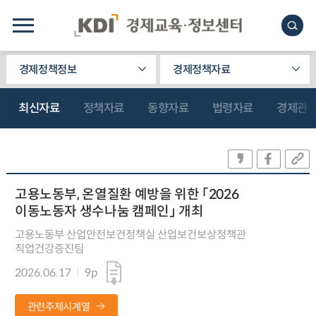
경제정책정보
경제정책자료
최신자료
정책자료
동향자료
법령자료
경제관
고용노동부, 온열질환 예방을 위한 「2026
이동노동자 생수나눔 캠페인」 개최
고용노동부 산업안전보건정책실 산업보건보상정책관
직업건강증진팀
2026.06.17
9p
관련주제시계열