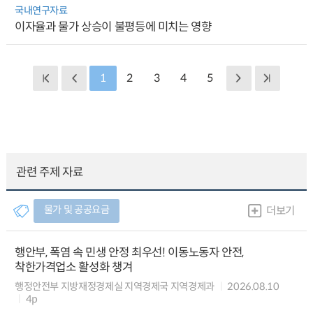
국내연구자료
이자율과 물가 상승이 불평등에 미치는 영향
1
2
3
4
5
관련 주제 자료
물가 및 공공요금
더보기
행안부, 폭염 속 민생 안정 최우선! 이동노동자 안전,
착한가격업소 활성화 챙겨
행정안전부 지방재정경제실 지역경제국 지역경제과
2026.08.10
4p