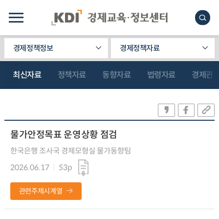
경제정책정보
경제정책자료
최신자료
정책자료
동향자료
법령자료
경제관
물가안정목표 운영상황 점검
한국은행 조사국 경제모형실 물가동향팀
2026.06.17
53p
관련주제시계열