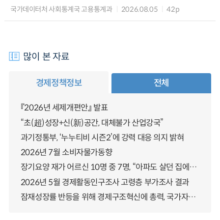
국가데이터처 사회통계국 고용통계과
2026.08.05
42p
많이 본 자료
경제정책정보
전체
『2026년 세제개편안』 발표
“초(超)성장+신(新)공간, 대체불가 산업강국”
과기정통부, ‘누누티비 시즌2’에 강력 대응 의지 밝혀
2026년 7월 소비자물가동향
장기요양 재가 어르신 10명 중 7명, “아파도 살던 집에서 살겠다” 「2025년 장기요양실태조사」 결과 발표
2026년 5월 경제활동인구조사 고령층 부가조사 결과
잠재성장률 반등을 위해 경제구조혁신에 총력, 국가자산 관리체계 대전환