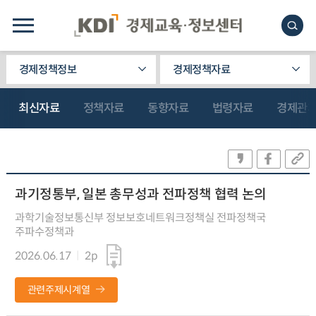
경제정책정보
경제정책자료
최신자료
정책자료
동향자료
법령자료
경제관
과기정통부, 일본 총무성과 전파정책 협력 논의
과학기술정보통신부 정보보호네트워크정책실 전파정책국
주파수정책과
2026.06.17
2p
관련주제시계열