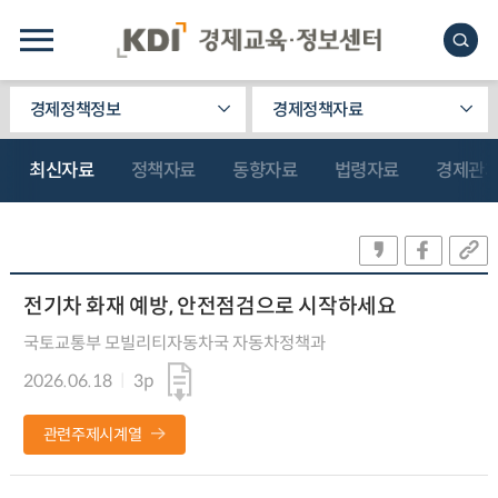
경제정책정보
경제정책자료
최신자료
정책자료
동향자료
법령자료
경제관
전기차 화재 예방, 안전점검으로 시작하세요
국토교통부 모빌리티자동차국 자동차정책과
2026.06.18
3p
관련주제시계열