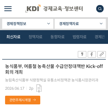
경제정책정보
경제정책자료
최신자료
정책자료
동향자료
법령자료
경제관
농식품부, 여름철 농축산물 수급안정대책반 Kick-off
회의 개최
농림축산식품부 식량정책실 유통소비정책관 농식품시장관리과
2026.06.17
2p
관련주제시계열