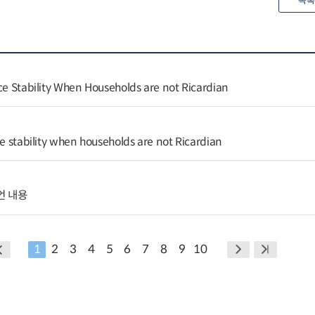
목록
ice Stability When Households are not Ricardian
ce stability when households are not Ricardian
언 내용
1
2
3
4
5
6
7
8
9
10