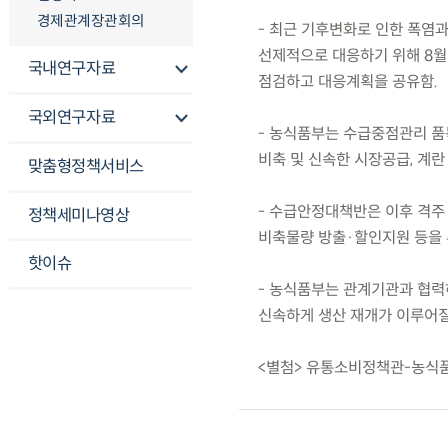
경제관계장관회의
- 최근 기후변화로 인한 폭염
선제적으로 대응하기 위해 8
국내연구자료
점검하고 대응계획을 공유함.
국외연구자료
- 농식품부는 수급중점관리 품
비축 및 신속한 시장공급, 계란
맞춤형정책서비스
- 수급안정대책반은 이후 격주
정책세미나영상
비축물량 방출·할인지원 등을 
핫이슈
- 농식품부는 관계기관과 협력
신속하게 생산 재개가 이루어질
<별첨> 유통소비정책관-농식