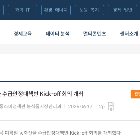
과학·IT
환경·에너지
노동·복지
경제·일반
경제교육
데이터 분석
멀티콘텐츠
센터소개
수급안정대책반 Kick-off 회의 개최
관
유통소비정책관 농식품시장관리과
2026.06.17
2p
(수) 여름철 농축산물 수급안정대책반 Kick-off 회의를 개최했다.