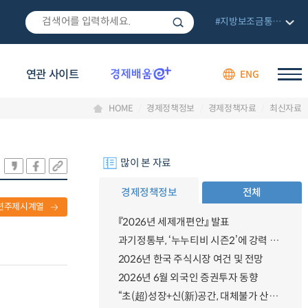
#지방보조금통합관리망
연관 사이트
ENG
HOME
경제정책정보
경제정책자료
최신자료
많이 본 자료
경제정책정보
전체
련주제시계열
『2026년 세제개편안』 발표
과기정통부, ‘누누티비 시즌2’에 강력 대응 의지 밝혀
2026년 한국 주식시장 여건 및 전망
2026년 6월 외국인 증권투자 동향
“초(超)성장+신(新)공간, 대체불가 산업강국”