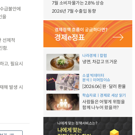
7월 소비자물가는 2.8% 상승
 수급불안에
2026년 7월 수출입 동향
인을
한 선제적
진함.
나라경제ㅣ칼럼
냉면, 차갑고 뜨거운
하고, 필요시
소셜 빅데이터
분석ㅣ이머징이슈
[2026.06] 원·달러 환율
재해 발생 시
학습자료ㅣ경제로 세상 읽기
사람들은 어떻게 위험을
함께 나누어 왔을까?