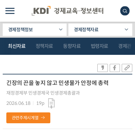
경제정책정보
경제정책자료
최신자료
정책자료
동향자료
법령자료
경제관
긴장의 끈을 놓지 않고 민생물가 안정에 총력
재정경제부 민생경제국 민생경제총괄과
2026.06.18
19p
관련주제시계열