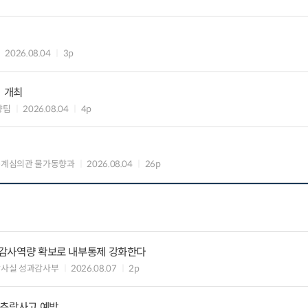
2026.08.04
3p
」 개최
향팀
2026.08.04
4p
통계심의관 물가동향과
2026.08.04
26p
) 감사역량 확보로 내부통제 강화한다
감사실 성과감사부
2026.08.07
2p
·추락사고 예방