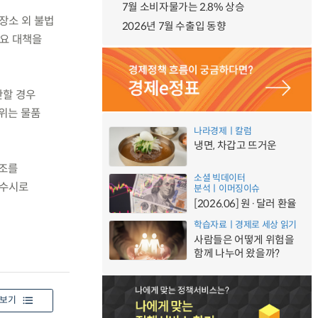
7월 소비자물가는 2.8% 상승
장소 외 불법
2026년 7월 수출입 동향
주요 대책을
반할 경우
행위는 물품
나라경제ㅣ칼럼
냉면, 차갑고 뜨거운
협조를
소셜 빅데이터
 수시로
분석ㅣ이머징이슈
[2026.06] 원·달러 환율
학습자료ㅣ경제로 세상 읽기
사람들은 어떻게 위험을
함께 나누어 왔을까?
보기