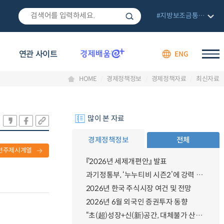
#지방보조금통합관리망
연관 사이트
ENG
HOME
경제정책정보
경제정책자료
최신자료
많이 본 자료
경제정책정보
전체
련주제시계열
『2026년 세제개편안』 발표
과기정통부, ‘누누티비 시즌2’에 강력 대응 의지 밝혀
2026년 한국 주식시장 여건 및 전망
2026년 6월 외국인 증권투자 동향
“초(超)성장+신(新)공간, 대체불가 산업강국”