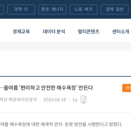
과학·IT
환경·에너지
노동·복지
경제·일반
경제교육
데이터 분석
멀티콘텐츠
센터소개
…올여름 ‘편리하고 안전한 해수욕장’ 만든다
관
책관 해양레저관광과
2026.06.18
1p
목) 올여름 해수욕장에 대한 체계적 관리·운영 방안을 시행한다고 밝혔다.