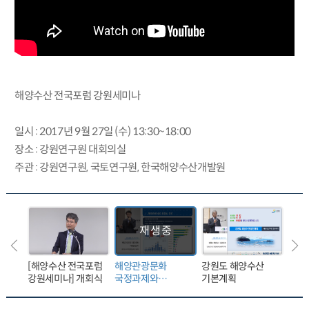
해양수산 전국포럼 강원세미나
일시 : 2017년 9월 27일 (수) 13:30~18:00
장소 : 강원연구원 대회의실
주관 : 강원연구원, 국토연구원, 한국해양수산개발원
[해양수산 전국포럼
해양관광문화
강원도 해양수산
강원
강원세미나] 개회식
국정과제와
기본계획
현안
지역발전전략