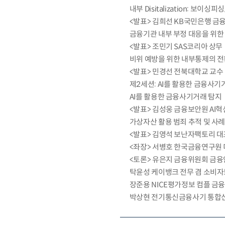
내부 Disitalization: 보이
<발표> 김희선 KB국민은행 금융
금융기관 내부 부정 대응을 위한 
<발표> 조민기 SAS코리아 상무
비위 예방을 위한 내부통제의 전
<발표> 민경선 전북대학교 교수
제2세션: AI를 활용한 금융사기
AI를 활용한 금융사기거래 탐지
<발표> 김성웅 금융보안원 AI
가상자산 활용 범죄 추적 및 사
<발표> 김영석 보난자팩토리 대
<좌장> 서병호 한국금융연구
<토론> 유은지 금융위원회 금
탁윤성 케이뱅크 전무 겸 소비
장준용 NICE평가정보 컴플 
박상현 전기통신금융사기 통합