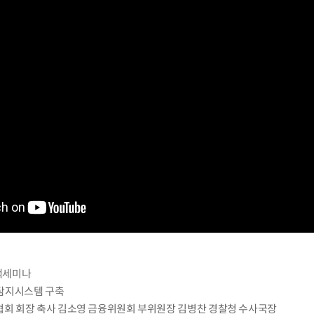
책세미나
래탐지시스템 구축
회 회장 축사 김소영 금융위원회 부위원장 김병찬 경찰청 수사국장