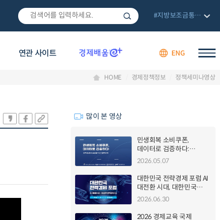
#지방보조금통합관리망
연관 사이트
ENG
HOME
경제정책정보
정책세미나영상
많이 본 영상
민생회복 소비쿠폰,
데이터로 검증하다:
정책효과의 실증분석과
2026.05.07
향후과제 세미나
대한민국 전략경제 포럼 AI
대전환 시대, 대한민국
전략경제의 길
2026.06.30
2026 경제교육 국제