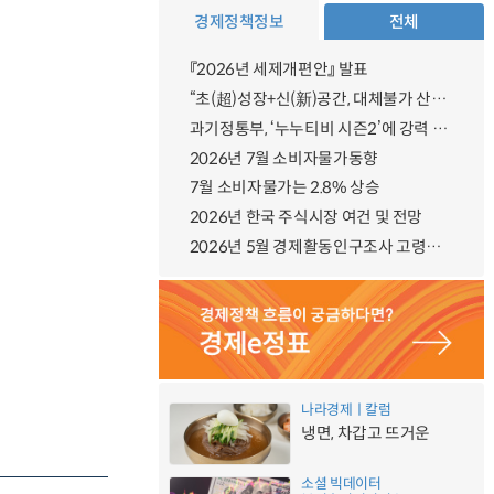
경제정책정보
전체
『2026년 세제개편안』 발표
“초(超)성장+신(新)공간, 대체불가 산업강국”
과기정통부, ‘누누티비 시즌2’에 강력 대응 의지 밝혀
2026년 7월 소비자물가동향
7월 소비자물가는 2.8% 상승
2026년 한국 주식시장 여건 및 전망
2026년 5월 경제활동인구조사 고령층 부가조사 결과
나라경제ㅣ칼럼
냉면, 차갑고 뜨거운
소셜 빅데이터