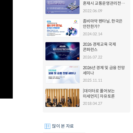
혼재시 교통운영관리전략
최적화 방안
2022.06.09
좀비마약 펜타닐, 한국은
안전한가?
2024.02.14
2026 경제교육 국제
콘퍼런스
2026.07.22
2026년 경제 및 금융 전망
세미나
2025.11.11
[데이터로 풀어보는
미세먼지] 자유토론
2018.04.27
많이 본 자료