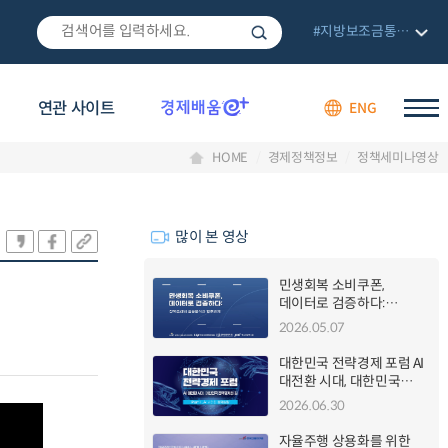
#지방보조금통합관리망
연관 사이트
ENG
HOME
경제정책정보
정책세미나영상
많이 본 영상
민생회복 소비쿠폰,
데이터로 검증하다:
정책효과의 실증분석과
2026.05.07
향후과제 세미나
대한민국 전략경제 포럼 AI
대전환 시대, 대한민국
전략경제의 길
2026.06.30
자율주행 상용화를 위한