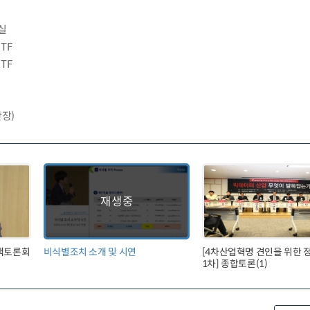
실
TF
TF
단장)
정책토론회
비식별조치 소개 및 시연
[4차산업혁명 견인을 위한
1차] 종합토론(1)