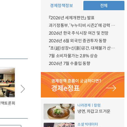
경제정책정보
전체
『2026년 세제개편안』 발표
과기정통부, ‘누누티비 시즌2’에 강력 대응 의지 밝혀
2026년 한국 주식시장 여건 및 전망
2026년 6월 외국인 증권투자 동향
“초(超)성장+신(新)공간, 대체불가 산업강국”
7월 소비자물가는 2.8% 상승
2026년 7월 수출입 동향
 정책토론회
[4차산업혁명 견인을 위한 정책토론회
나라경제ㅣ칼럼
1차] 종합토론(2)
냉면, 차갑고 뜨거운
소셜 빅데이터