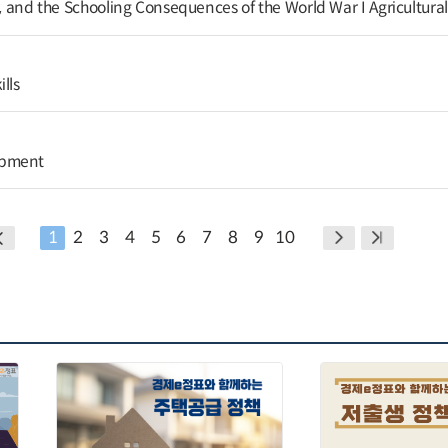
r, and the Schooling Consequences of the World War I Agricultur
lls
opment
1
2
3
4
5
6
7
8
9
10