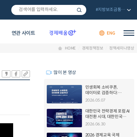
#지방보조금통합관리망
연관 사이트
ENG
HOME
경제정책정보
정책세미나영상
많이 본 영상
민생회복 소비쿠폰,
데이터로 검증하다:
정책효과의 실증분석과
2026.05.07
향후과제 세미나
대한민국 전략경제 포럼 AI
대전환 시대, 대한민국
전략경제의 길
2026.06.30
2026 경제교육 국제