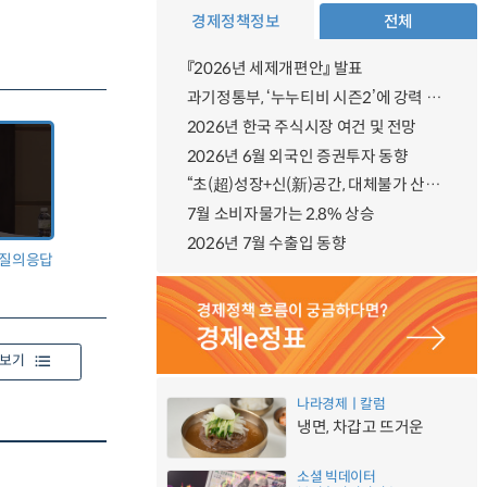
경제정책정보
전체
『2026년 세제개편안』 발표
과기정통부, ‘누누티비 시즌2’에 강력 대응 의지 밝혀
2026년 한국 주식시장 여건 및 전망
2026년 6월 외국인 증권투자 동향
“초(超)성장+신(新)공간, 대체불가 산업강국”
7월 소비자물가는 2.8% 상승
2026년 7월 수출입 동향
M] 질의응답
보기
나라경제ㅣ칼럼
냉면, 차갑고 뜨거운
소셜 빅데이터