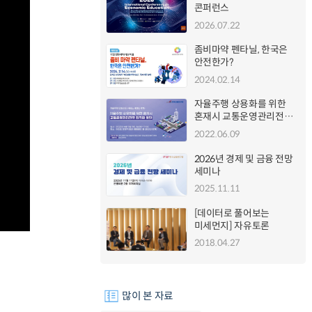
콘퍼런스
2026.07.22
좀비마약 펜타닐, 한국은
안전한가?
2024.02.14
자율주행 상용화를 위한
혼재시 교통운영관리전략
최적화 방안
2022.06.09
2026년 경제 및 금융 전망
세미나
2025.11.11
[데이터로 풀어보는
미세먼지] 자유토론
2018.04.27
많이 본 자료