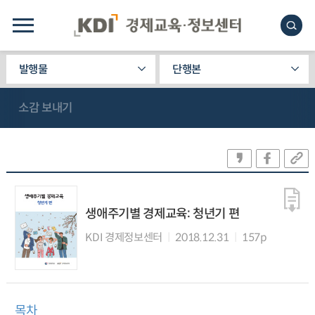
발행물
단행본
소감 보내기
생애주기별 경제교육: 청년기 편
KDI 경제정보센터
2018.12.31
157p
목차