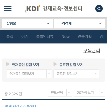
발행물
나라경제
특집
이슈
특별인터뷰
Now
연중기획
경제
구독관리
연재중인 칼럼 보기
종료된 칼럼 보기
총 2,326 건
통계, 세상과 소통하다