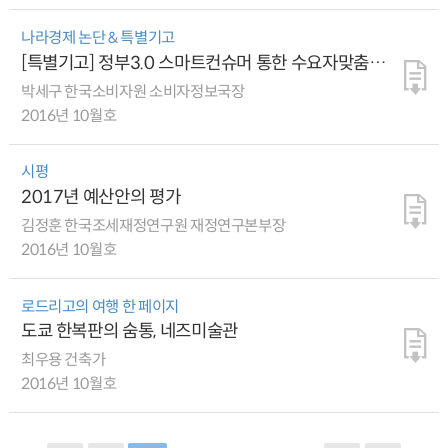
나라경제 논단 & 특별기고
[특별기고] 정부3.0 스마트컨슈머 통한 수요자맞춤형
비교정보 제공 확대돼야
박세구 한국소비자원 소비자정보국장
2016년 10월호
시평
2017년 예산안의 평가
김정훈 한국조세재정연구원 재정연구본부장
2016년 10월호
로드리고의 여행 한 페이지
도쿄 한복판의 숨통, 네즈미술관
최우용 건축가
2016년 10월호