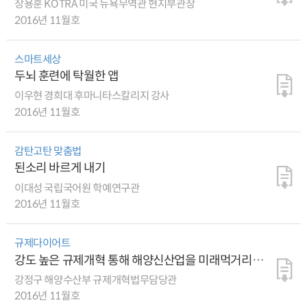
장용훈 KOTRA 미국 뉴욕무역관 현지부관장
2016년 11월호
스마트세상
두뇌 훈련에 탁월한 앱
이우현 경희대 후마니타스칼리지 강사
2016년 11월호
감탄고탄 맞춤법
된소리 바르게 내기
이대성 국립국어원 학예연구관
2016년 11월호
규제다이어트
강도 높은 규제개혁 통해 해양신산업을 미래먹거리로
육성
강정구 해양수산부 규제개혁법무담당관
2016년 11월호