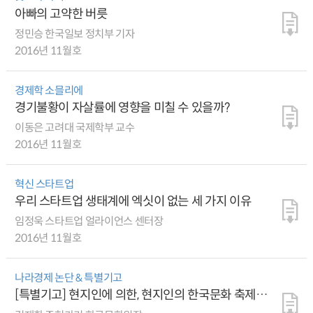
아빠의 고약한 버릇
정민승 한국일보 정치부 기자
2016년 11월호
경제학 소믈리에
경기불황이 자살률에 영향을 미칠 수 있을까?
이동은 고려대 국제학부 교수
2016년 11월호
혁신 스타트업
우리 스타트업 생태계에 엑싯이 없는 세 가지 이유
임정욱 스타트업 얼라이언스 센터장
2016년 11월호
나라경제 논단 & 특별기고
[특별기고] 현지인에 의한, 현지인의 한국문화 축제
2016 헝가리 한국문화 페스티벌