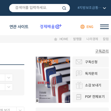
#지방보조금통합관리망
연관 사이트
ENG
HOME
발행물
나라경제
칼럼
구독관리
구독신청
독자문의
소감 보내기
PDF 전체보기