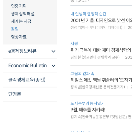
총 1,802 건
연중기획
경제정책해설
내 인생의 결정적 순간
2001년 가을, 디자인으로 낯선 
세계는 지금
성정기(미국 루나디자인 디자이너)
2
칼럼
영상자료
시평
위기 극복에 대한 재미 경제석학의
e경제정보리뷰
김인철 (성균관대 경제학과 교수)
20
Economic Bulletin
그림의 겉과 속
클릭경제교육(종간)
제임스 애벗 맥닐 휘슬러의 ‘도자기
정석범(한국경제신문 문화전문기자)
단행본
도시농부의 농사일기
9월, 배추를 지켜라!
김지숙(전국귀농운동본부 『텃밭신문』 편