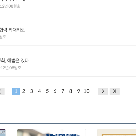
012년 08월호
 협력 확대키로
8월호
화, 해법은 있다
012년 08월호
1
2
3
4
5
6
7
8
9
10