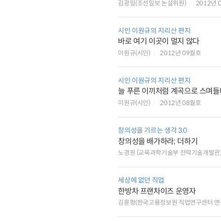
김광일(조선일보 논설위원)
2012년 
시인 이원규의 지리산 편지
바로 여기 이곳이 멀지 않다
이원규(시인)
2012년 09월호
시인 이원규의 지리산 편지
늘 푸른 이끼처럼 계곡으로 스며들
이원규(시인)
2012년 08월호
창의성을 기르는 생각 3.0
창의성을 배가하라; 더하기
노경원 (교육과학기술부 전략기술개발관
세상에 없던 직업
한방차 프랜차이즈 운영자
김륜형(한국고용정보원 직업연구센터 연