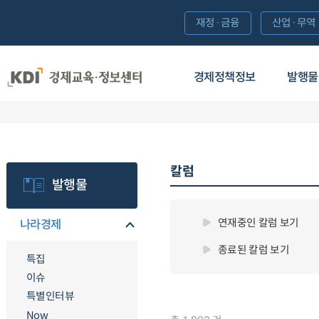
재정·금융
산업·무역
경제정책정보
발행물
칼럼
발행물
연재중인 칼럼 보기
나라경제
종료된 칼럼 보기
특집
이슈
특별인터뷰
Now