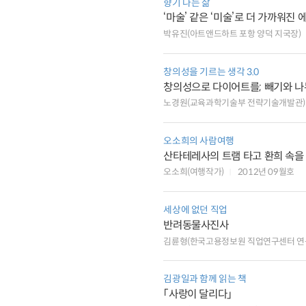
향기 나는 삶
‘마술’ 같은 ‘미술’로 더 가까워진
박유진(아트앤드하트 포항 양덕 지국장)
창의성을 기르는 생각 3.0
창의성으로 다이어트를; 빼기와 
노경원(교육과학기술부 전략기술개발관)
오소희의 사람여행
산타테레사의 트램 타고 환희 속을
오소희(여행작가)
2012년 09월호
세상에 없던 직업
반려동물사진사
김륜형(한국고용정보원 직업연구센터 연
김광일과 함께 읽는 책
「사랑이 달리다」