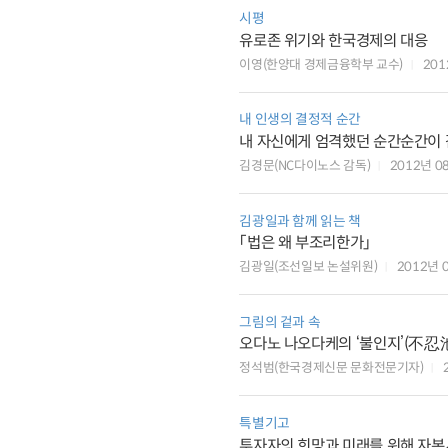
시평
유로존 위기와 한국경제의 대응
이영(한양대 경제금융학부 교수)
201
내 인생의 결정적 순간
내 자신에게 엄격했던 순간순간이 
김경문(NC다이노스 감독)
2012년 
김광일과 함께 읽는 책
「법은 왜 부조리한가」
김광일(조선일보 논설위원)
2012년 
그림의 겉과 속
오다노 나오다케의 ‘불인지’(不忍
정석범(한국경제신문 문화전문기자)
특별기고
투자자의 희망과 미래를 위해 자