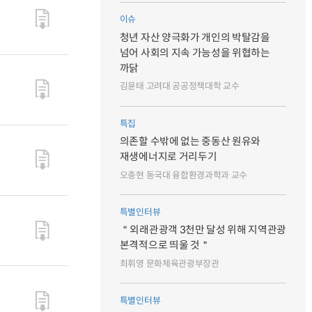
이슈
청년 자산 양극화가 개인의 박탈감을
넘어 사회의 지속 가능성을 위협하는
까닭
김윤태 고려대 공공정책대학 교수
특집
의존할 수밖에 없는 중동산 원유와
재생에너지로 거리두기
오충현 동국대 융합환경과학과 교수
특별인터뷰
＂외래관광객 3천만 달성 위해 지역관광
본격적으로 띄울 것＂
최휘영 문화체육관광부장관
특별인터뷰