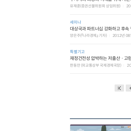
유재훈(증권선물위원회 상임위원)
2
세미나
대상국과 파트너십 강화하고 후속
양은주(『나라경제』 기자)
2012년 0
특별기고
재정건전성 압박하는 저출산ㆍ고령
한동만 (외교통상부 국제경제국장)
2