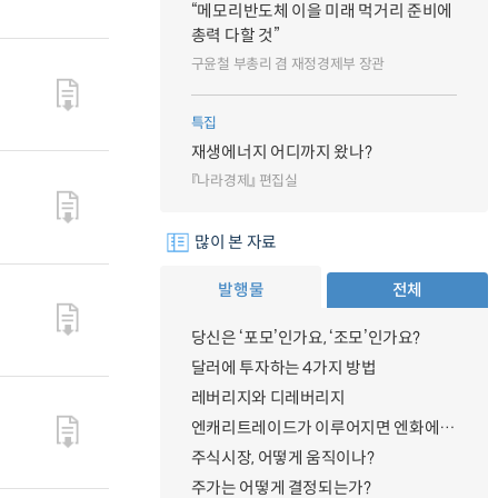
“메모리반도체 이을 미래 먹거리 준비에
총력 다할 것”
구윤철 부총리 겸 재정경제부 장관
특집
재생에너지 어디까지 왔나?
『나라경제』 편집실
많이 본 자료
발행물
전체
당신은 ‘포모’인가요, ‘조모’인가요?
달러에 투자하는 4가지 방법
레버리지와 디레버리지
엔캐리트레이드가 이루어지면 엔화에 대한 수요가 증가하지 않나요?
주식시장, 어떻게 움직이나?
주가는 어떻게 결정되는가?