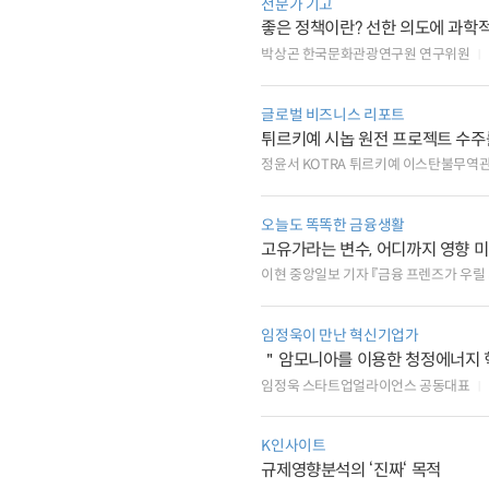
전문가 기고
좋은 정책이란? 선한 의도에 과학
박상곤 한국문화관광연구원 연구위원
글로벌 비즈니스 리포트
튀르키예 시놉 원전 프로젝트 수주
정윤서 KOTRA 튀르키예 이스탄불무역
오늘도 똑똑한 금융생활
고유가라는 변수, 어디까지 영향 
이현 중앙일보 기자 『금융 프렌즈가 우릴
임정욱이 만난 혁신기업가
＂암모니아를 이용한 청정에너지 
임정욱 스타트업얼라이언스 공동대표
K인사이트
규제영향분석의 ‘진짜‘ 목적