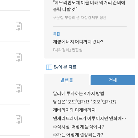
“메모리반도체 이을 미래 먹거리 준비에
총력 다할 것”
구윤철 부총리 겸 재정경제부 장관
특집
재생에너지 어디까지 왔나?
『나라경제』 편집실
많이 본 자료
발행물
전체
달러에 투자하는 4가지 방법
당신은 ‘포모’인가요, ‘조모’인가요?
레버리지와 디레버리지
엔캐리트레이드가 이루어지면 엔화에 대한 수요가 증가하지 않나요?
주식시장, 어떻게 움직이나?
주가는 어떻게 결정되는가?