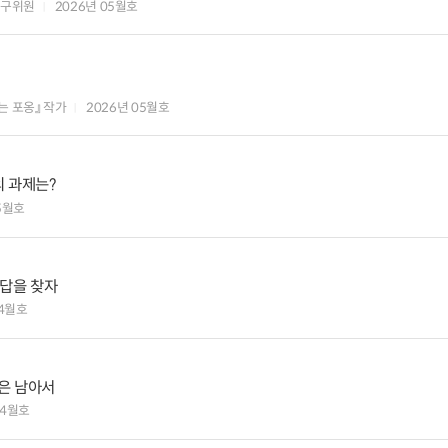
연구위원
2026년 05월호
는 포옹』 작가
2026년 05월호
의 과제는?
5월호
잠재성장률 반등, 공기업 혁신에서 답을 찾자
04월호
얼굴은 남아서
04월호