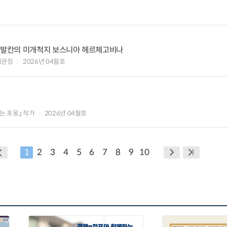
서부 발칸의 미개척지 보스니아 헤르체고비나
역관장
2026년 04월호
하는 포옹』 작가
2026년 04월호
1
2
3
4
5
6
7
8
9
10