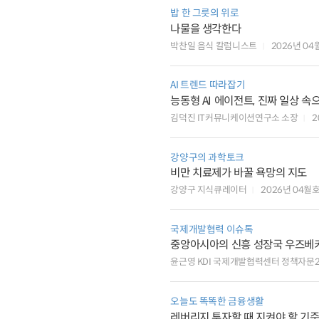
밥 한 그릇의 위로
나물을 생각한다
박찬일 음식 칼럼니스트
2026년 04
AI 트렌드 따라잡기
능동형 AI 에이전트, 진
김덕진 IT커뮤니케이션연구소 소장
2
강양구의 과학토크
비만 치료제가 바꿀 욕망의 지도
강양구 지식큐레이터
2026년 04월
국제개발협력 이슈톡
윤근영 KDI 국제개발협력센터 정책자문
오늘도 똑똑한 금융생활
레버리지 투자할 때 지켜야 할 기