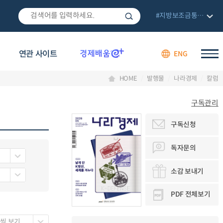
#지방보조금통합관리망
연관 사이트
ENG
HOME
발행물
나라경제
칼럼
구독관리
구독신청
독자문의
소감 보내기
PDF 전체보기