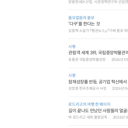
양용현 KDI 산업·시장정책연구부 선임
쓸모없음의 쓸모
‘다꾸‘를 한다는 것
김중혁 소설가 『펭귄뉴스』, 『가짜 팔로 하
시평
관람객 세계 3위, 국립중앙박물관
유홍준 국립중앙박물관장
2026년 0
시평
성창훈 한국조폐공사 사장
2026년 
로드리고의 여행 한 페이지
길이 끝나도 만났던 사람들의 
박 로드리고 세희 촬영감독
2026년 