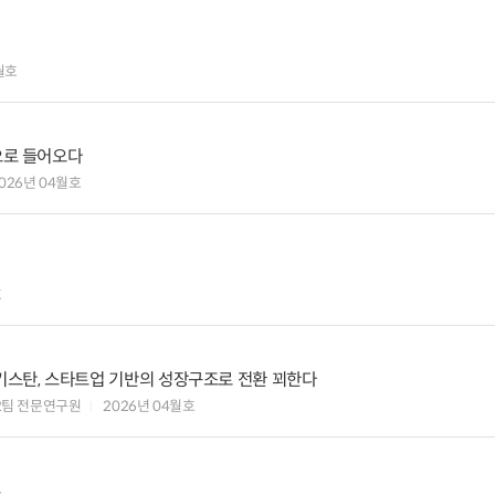
월호
짜 일상 속으로 들어오다
026년 04월호
호
중앙아시아의 신흥 성장국 우즈베키스탄, 스타트업 기반의 성장구조로 전환 꾀한다
2팀 전문연구원
2026년 04월호
준