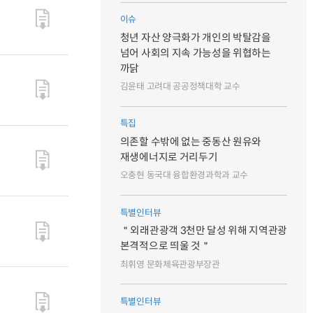
이슈
청년 자산 양극화가 개인의 박탈감을
넘어 사회의 지속 가능성을 위협하는
까닭
김윤태 고려대 공공정책대학 교수
특집
의존할 수밖에 없는 중동산 원유와
재생에너지로 거리두기
오충현 동국대 융합환경과학과 교수
특별인터뷰
＂외래관광객 3천만 달성 위해 지역관광
본격적으로 띄울 것＂
최휘영 문화체육관광부장관
특별인터뷰