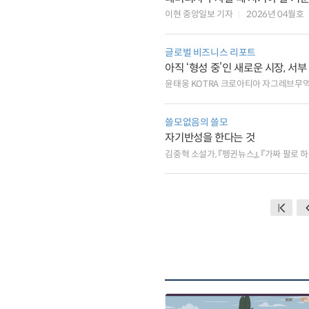
이현 중앙일보 기자
2026년 04월호
글로벌 비즈니스 리포트
아직 ‘형성 중’인 새로운 시장, 
윤태웅 KOTRA 크로아티아 자그레브무
쓸모없음의 쓸모
자기반성을 한다는 것
김중혁 소설가, 『펭귄뉴스』, 『가짜 팔로 