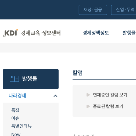
재정·금융
산업·무역
경제정책정보
발행물
칼럼
발행물
연재중인 칼럼 보기
나라경제
종료된 칼럼 보기
특집
이슈
특별인터뷰
Now