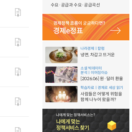
수요·공급과 수요·공급곡선
나라경제ㅣ칼럼
냉면, 차갑고 뜨거운
소셜 빅데이터
분석ㅣ이머징이슈
[2026.06] 원·달러 환율
학습자료ㅣ경제로 세상 읽기
사람들은 어떻게 위험을
함께 나누어 왔을까?